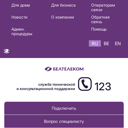
Основная
Для дома
Для бизнеса
Операторам
связи
навигация
Новости
О компании
Обратная
RU
связь
Админ.
Помощь
процедуры
RU
BE
EN
123
служба технической
и консультационной поддержки
Подключить
Вопрос специалисту