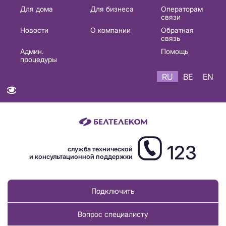
Основная
Для дома
Для бизнеса
Операторам
связи
навигация
Новости
О компании
Обратная
RU
связь
Админ.
Помощь
процедуры
RU
BE
EN
123
служба технической
и консультационной поддержки
Подключить
Вопрос специалисту