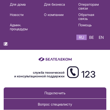
Основная
Для дома
Для бизнеса
Операторам
связи
навигация
Новости
О компании
Обратная
RU
связь
Админ.
Помощь
процедуры
RU
BE
EN
123
служба технической
и консультационной поддержки
Подключить
Вопрос специалисту