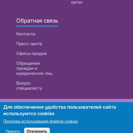
орган
Обратная связь
Контакты
Пресс-центр
Офисы продаж
Обращения
граждан и
юридических лиц
Вопрос
специалисту
РУП «Белтелеком». УНП 101007741
Для обеспечения удобства пользователей сайта
используются cookies
Политика использования файлов cookies
Поиск
Принять
Отклонить