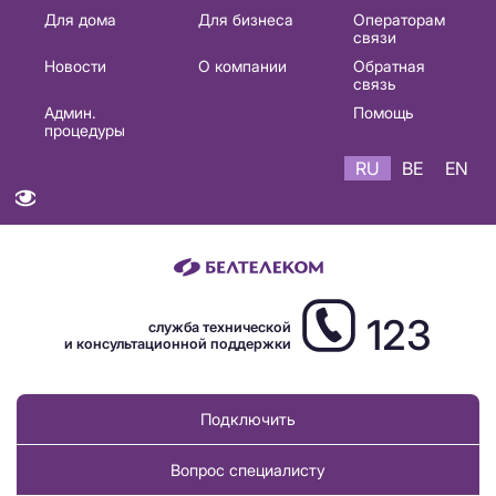
Основная
Для дома
Для бизнеса
Операторам
связи
навигация
Новости
О компании
Обратная
RU
связь
Админ.
Помощь
процедуры
RU
BE
EN
123
служба технической
и консультационной поддержки
Подключить
Вопрос специалисту