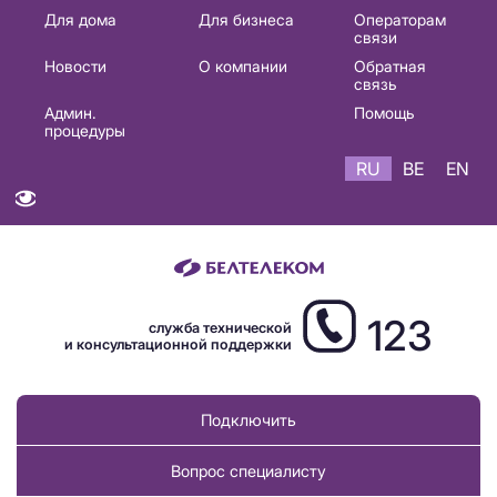
Основная
Для дома
Для бизнеса
Операторам
связи
навигация
Новости
О компании
Обратная
RU
связь
Админ.
Помощь
процедуры
RU
BE
EN
123
служба технической
и консультационной поддержки
Подключить
Вопрос специалисту