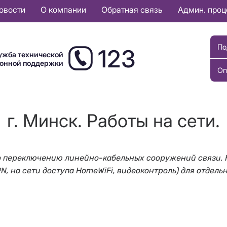
овости
О компании
Обратная связь
Админ. про
По
123
ужба технической
ионной поддержки
Оп
г. Минск. Работы на сети.
ы по переключению линейно-кабельных сооружений связи. 
PN, на сети доступа HomeWiFi, видеоконтроль) для отдель