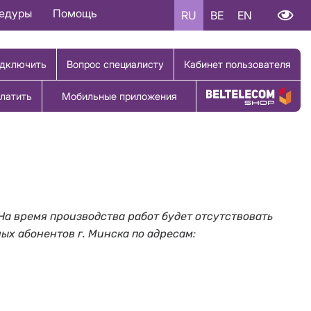
цедуры
Помощь
RU
BE
EN
дключить
Вопрос специалисту
Кабинет пользователя
латить
Мобильные приложения
Купить товар
На время производства работ будет отсутствовать
ных абонентов г. Минска по адресам: