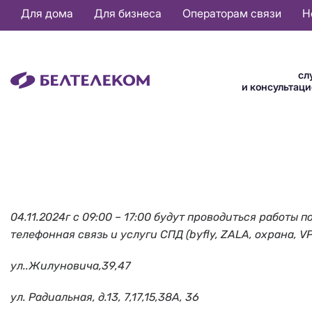
Основная
Для дома
Для бизнеса
Операторам связи
Н
навигация
RU
сл
и консультац
04.11.2024г с 09:00 – 17:00 будут проводиться работ
телефонная связь и услуги СПД (byfly, ZALA, охрана, V
ул..Жилуновича,39,47
ул. Радиальная, д.13, 7,17,15,38А, 36