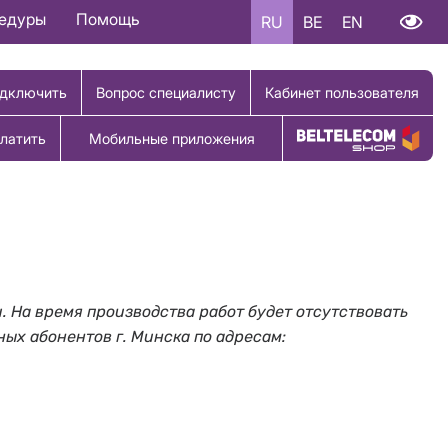
цедуры
Помощь
RU
BE
EN
дключить
Вопрос специалисту
Кабинет пользователя
латить
Мобильные приложения
Купить товар
. На время производства работ будет отсутствовать
ьных абонентов г. Минска по адресам: