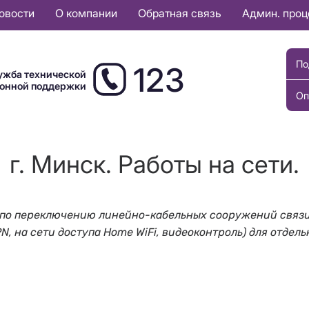
овости
О компании
Обратная связь
Админ. про
По
123
ужба технической
ионной поддержки
Оп
г. Минск. Работы на сети.
ты по переключению линейно-кабельных сооружений связи
PN, на сети доступа Home WiFi, видеоконтроль) для отдел