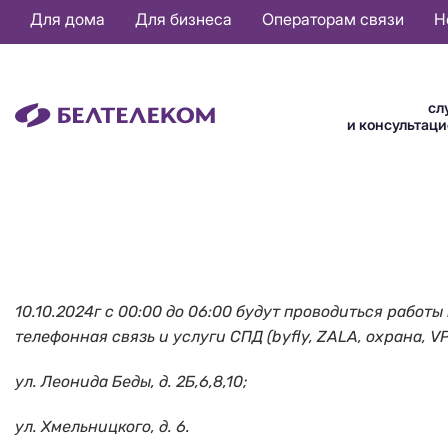
Основная
Для дома
Для бизнеса
Операторам связи
Н
навигация
RU
сл
и консультац
10.10.2024г с 00:00 до 06:00 будут проводиться рабо
телефонная связь и услуги СПД (byfly, ZALA, охрана, V
ул. Леонида Беды, д. 2Б,6,8,10;
ул. Хмельницкого, д. 6.