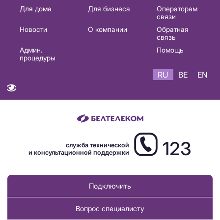
Основная
Для дома
Для бизнеса
Операторам
связи
навигация
Новости
О компании
Обратная
RU
связь
Админ.
Помощь
процедуры
RU
BE
EN
123
служба технической
и консультационной поддержки
Подключить
Вопрос специалисту