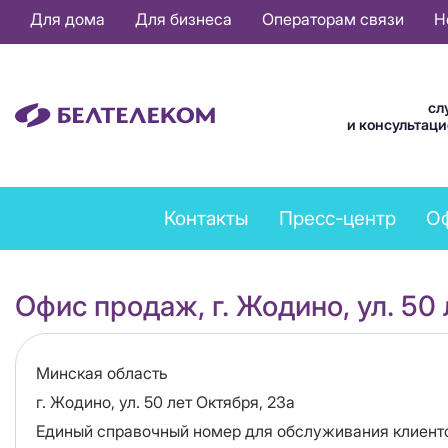
Основная
Для дома
Для бизнеса
Операторам связи
Н
навигация
RU
сл
и консультац
Feedback
Контакты
Пресс-центр
О
menu
Офис продаж, г. Жодино, ул. 50 
Область
Минская область
Адрес
г. Жодино, ул. 50 лет Октября, 23а
Единый справочный номер для обслуживания клиент