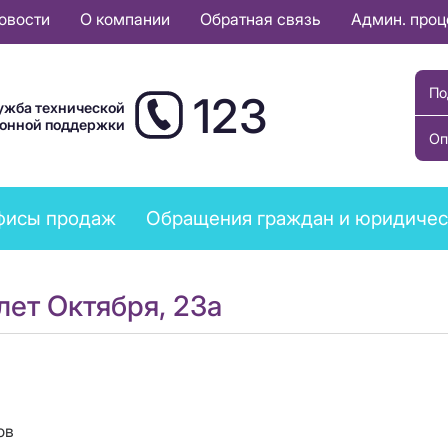
овости
О компании
Обратная связь
Админ. про
По
123
ужба технической
ионной поддержки
Оп
фисы продаж
Обращения граждан и юридичес
лет Октября, 23а
ов