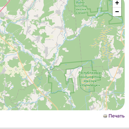
+
−
Печать