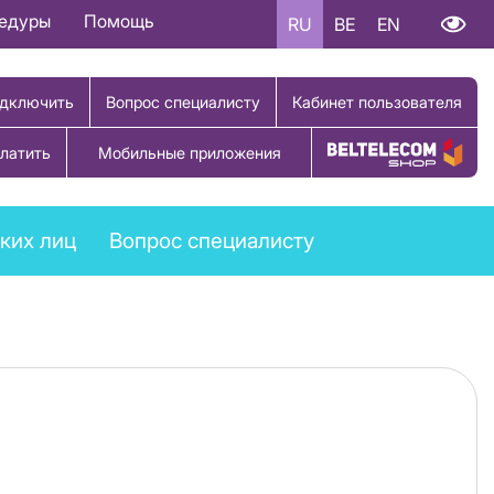
цедуры
Помощь
RU
BE
EN
дключить
Вопрос специалисту
Кабинет пользователя
латить
Мобильные приложения
Купить товар
ких лиц
Вопрос специалисту