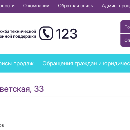
овости
О компании
Обратная связь
Админ. про
По
123
ужба технической
ионной поддержки
Оп
фисы продаж
Обращения граждан и юридичес
оветская, 33
ов