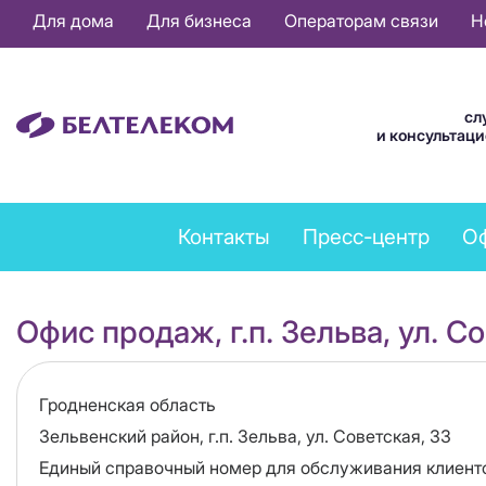
Основная
Для дома
Для бизнеса
Операторам связи
Н
навигация
RU
сл
и консультац
Feedback
Контакты
Пресс-центр
О
menu
Офис продаж, г.п. Зельва, ул. С
Область
Гродненская область
Адрес
Зельвенский район, г.п. Зельва, ул. Советская, 33
Единый справочный номер для обслуживания клиент