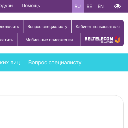
цедуры
Помощь
RU
BE
EN
дключить
Вопрос специалисту
Кабинет пользователя
латить
Мобильные приложения
Купить товар
ких лиц
Вопрос специалисту