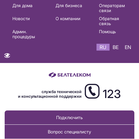
Основная
Для дома
Для бизнеса
Операторам
связи
навигация
Новости
О компании
Обратная
RU
связь
Админ.
Помощь
процедуры
RU
BE
EN
123
служба технической
и консультационной поддержки
Подключить
Вопрос специалисту