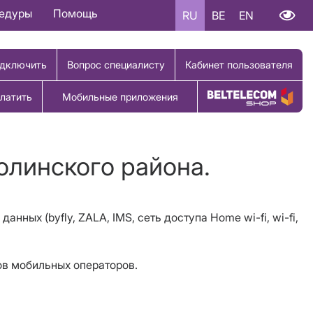
цедуры
Помощь
RU
BE
EN
дключить
Вопрос специалисту
Кабинет пользователя
латить
Мобильные приложения
Купить товар
олинского района.
 данных (
b
yfly,
ZALA
,
IMS
, сеть доступа Home wi-fi, wi-fi,
ов мобильных операторов.