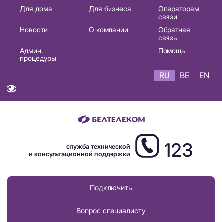
Основная
Для дома
Для бизнеса
Операторам
связи
навигация
Новости
О компании
Обратная
RU
связь
Админ.
Помощь
процедуры
RU
BE
EN
123
служба технической
и консультационной поддержки
Подключить
Вопрос специалисту