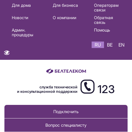
Основная
Для дома
Для бизнеса
Операторам
связи
навигация
Новости
О компании
Обратная
RU
связь
Админ.
Помощь
процедуры
RU
BE
EN
123
служба технической
и консультационной поддержки
Подключить
Вопрос специалисту