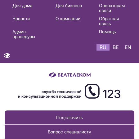
Основная
Для дома
Для бизнеса
Операторам
связи
навигация
Новости
О компании
Обратная
RU
связь
Админ.
Помощь
процедуры
RU
BE
EN
123
служба технической
и консультационной поддержки
Подключить
Вопрос специалисту