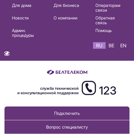
Основная
Для дома
Для бизнеса
Операторам
связи
навигация
Новости
О компании
Обратная
RU
связь
Админ.
Помощь
процедуры
RU
BE
EN
123
служба технической
и консультационной поддержки
Подключить
Вопрос специалисту