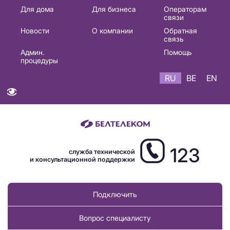
Основная
Для дома
Для бизнеса
Операторам
связи
навигация
Новости
О компании
Обратная
RU
связь
Админ.
Помощь
процедуры
RU
BE
EN
123
служба технической
и консультационной поддержки
Подключить
Вопрос специалисту