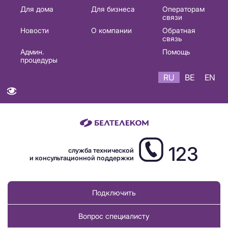
Основная
Для дома
Для бизнеса
Операторам
связи
навигация
Новости
О компании
Обратная
RU
связь
Админ.
Помощь
процедуры
RU
BE
EN
123
служба технической
и консультационной поддержки
Подключить
Вопрос специалисту