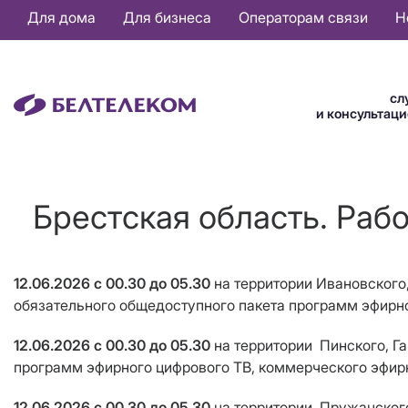
Основная
Для дома
Для бизнеса
Операторам связи
Н
навигация
RU
сл
и консультац
Брестская область. Раб
12.06.2026
с 00.30 до 05.30
на территории Ивановского
обязательного общедоступного пакета программ эфирн
12.06.2026
с 00.30 до 05.30
на территории Пинского, Г
программ эфирного цифрового ТВ, коммерческого эфир
12.06.2026
с 00.30 до 05.30
на территории Пружанского