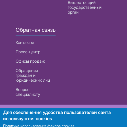
Вышестоящий
государственный
орган
Обратная связь
Контакты
Пресс-центр
Офисы продаж
Обращения
граждан и
юридических лиц
Вопрос
специалисту
РУП «Белтелеком». УНП 101007741
Для обеспечения удобства пользователей сайта
используются cookies
Политика использования файлов cookies