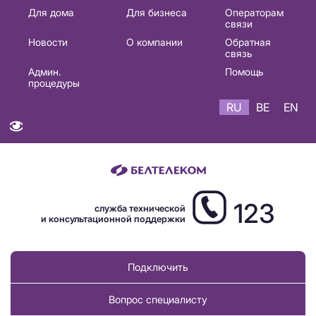
Основная
Для дома
Для бизнеса
Операторам
связи
навигация
Новости
О компании
Обратная
RU
связь
Админ.
Помощь
процедуры
RU
BE
EN
123
служба технической
и консультационной поддержки
Подключить
Вопрос специалисту