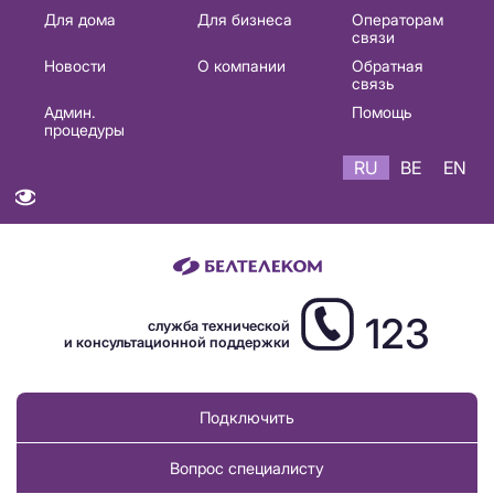
Основная
Для дома
Для бизнеса
Операторам
связи
навигация
Новости
О компании
Обратная
RU
связь
Админ.
Помощь
процедуры
RU
BE
EN
123
служба технической
и консультационной поддержки
Подключить
Вопрос специалисту