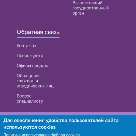
Вышестоящий
государственный
орган
Обратная связь
Контакты
Пресс-центр
Офисы продаж
Обращения
граждан и
юридических лиц
Вопрос
специалисту
РУП «Белтелеком». УНП 101007741
Для обеспечения удобства пользователей сайта
используются cookies
Политика использования файлов cookies