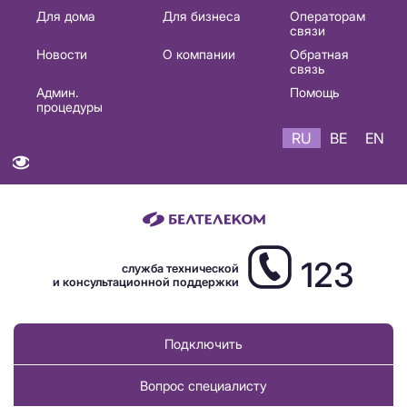
Основная
Для дома
Для бизнеса
Операторам
связи
навигация
Новости
О компании
Обратная
RU
связь
Админ.
Помощь
процедуры
RU
BE
EN
123
служба технической
и консультационной поддержки
Подключить
Вопрос специалисту