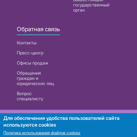
государственный
орган
Обратная связь
Контакты
Пресс-центр
Офисы продаж
Обращения
граждан и
юридических лиц
Вопрос
специалисту
РУП «Белтелеком». УНП 101007741
Для обеспечения удобства пользователей сайта
используются cookies
Политика использования файлов cookies