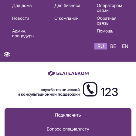
Основная
Для дома
Для бизнеса
Операторам
связи
навигация
Новости
О компании
Обратная
RU
связь
Админ.
Помощь
процедуры
RU
BE
EN
123
служба технической
и консультационной поддержки
Подключить
Вопрос специалисту