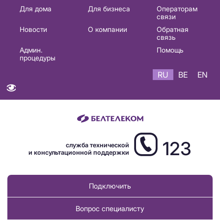
Основная
Для дома
Для бизнеса
Операторам
связи
навигация
Новости
О компании
Обратная
RU
связь
Админ.
Помощь
процедуры
RU
BE
EN
123
служба технической
и консультационной поддержки
Подключить
Вопрос специалисту