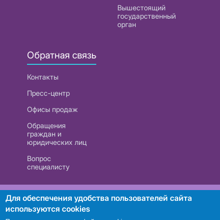
Вышестоящий
государственный
орган
Обратная связь
Контакты
Пресс-центр
Офисы продаж
Обращения
граждан и
юридических лиц
Вопрос
специалисту
РУП «Белтелеком». УНП 101007741
Для обеспечения удобства пользователей сайта
используются cookies