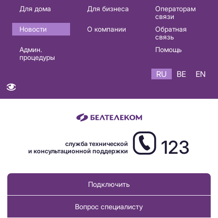
Основная
Для дома
Для бизнеса
Операторам
связи
навигация
Новости
О компании
Обратная
RU
связь
Админ.
Помощь
процедуры
RU
BE
EN
123
служба технической
и консультационной поддержки
Подключить
Вопрос специалисту