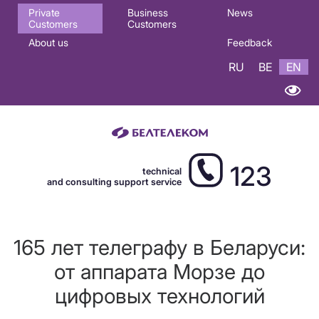
Основная
Private
Business
News
Customers
Customers
навигация
About us
Feedback
EN
RU
BE
EN
123
technical
and consulting support service
165 лет телеграфу в Беларуси:
от аппарата Морзе до
цифровых технологий