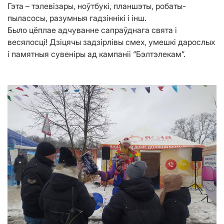
Гэта – тэлевізары, ноўтбукі, планшэты, робаты-
пыласосы, разумныя гадзіннікі і інш.
Было цёплае адчуванне сапраўднага свята і
весялосці! Дзіцячы задзірлівы смех, умешкі дарослых
і памятныя сувеніры ад кампаніі “Бэлтэлекам”.