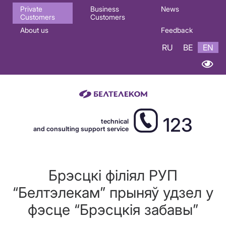
Основная
Private
Business
News
Customers
Customers
навигация
About us
Feedback
EN
RU
BE
EN
123
technical
and consulting support service
Брэсцкі філіял РУП
“Белтэлекам” прыняў удзел у
фэсце “Брэсцкія забавы”