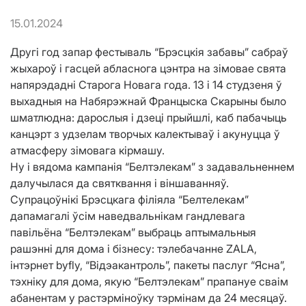
15.01.2024
Другі год запар фестываль “Брэсцкія забавы” сабраў
жыхароў і гасцей абласнога цэнтра на зімовае свята
напярэдадні Старога Новага года. 13 і 14 студзеня ў
выхадныя на Набярэжнай Францыска Скарыны было
шматлюдна: дарослыя і дзеці прыйшлі, каб пабачыць
канцэрт з удзелам творчых калектываў і акунуцца ў
атмасферу зімовага кірмашу.
Ну і вядома кампанія “Белтэлекам” з задавальненнем
далучылася да святквання і віншаванняў.
Супрацоўнікі Брэсцкага філіяла “Белтелекам”
дапамагалі ўсім наведвальнікам гандлевага
павільёна “Белтэлекам” выбраць аптымальныя
рашэнні для дома і бізнесу: тэлебачанне ZALA,
інтэрнет byfly, “Відэакантроль”, пакеты паслуг “Ясна”,
тэхніку для дома, якую “Белтэлекам” прапануе сваім
абанентам у растэрміноўку тэрмінам да 24 месяцаў.