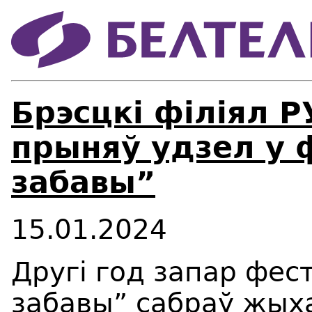
Брэсцкі філіял 
прыняў удзел у 
забавы”
15.01.2024
Другі год запар фес
забавы” сабраў жыха