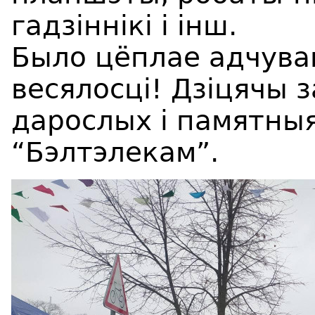
гадзіннікі і інш.
Было цёплае адчуван
весялосці! Дзіцячы з
дарослых і памятныя
“Бэлтэлекам”.