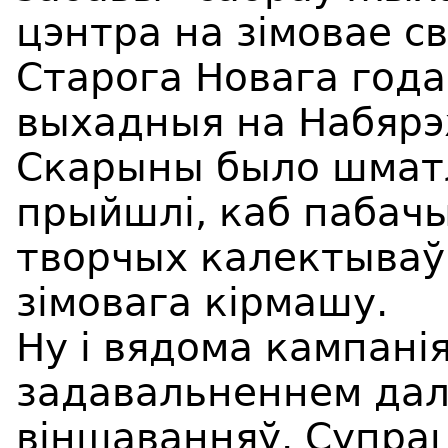
цэнтра на зімовае с
Старога Новага года.
выхадныя на Набяр
Скарыны было шматл
прыйшлі, каб пабач
творчых калектываў
зімовага кірмашу.
Ну і вядома кампані
задавальненнем дал
віншаванняў. Супрац