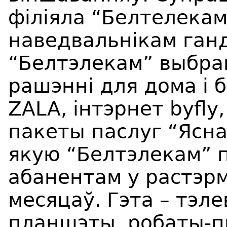
філіяла “Белтелекам
наведвальнікам ган
“Белтэлекам” выбр
рашэнні для дома і 
ZALA, інтэрнет byfly
пакеты паслуг “Ясна
якую “Белтэлекам” 
абанентам у растэрм
месяцаў. Гэта – тэле
планшэты, робаты-п