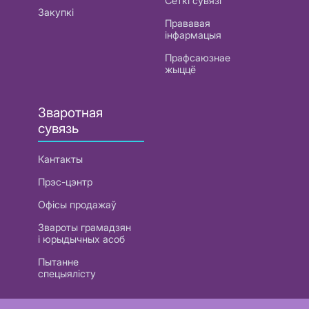
Сеткі сувязі
Закупкі
Прававая
інфармацыя
Прафсаюзнае
жыццё
Зваротная
сувязь
Кантакты
Прэс-цэнтр
Офісы продажаў
Звароты грамадзян
і юрыдычных асоб
Пытанне
спецыялісту