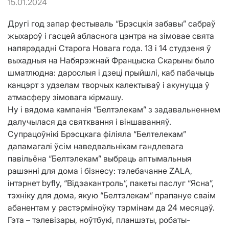
15.01.2024
Другі год запар фестываль “Брэсцкія забавы” сабраў
жыхароў і гасцей абласнога цэнтра на зімовае свята
напярэдадні Старога Новага года. 13 і 14 студзеня ў
выхадныя на Набярэжнай Францыска Скарыны было
шматлюдна: дарослыя і дзеці прыйшлі, каб пабачыць
канцэрт з удзелам творчых калектываў і акунуцца ў
атмасферу зімовага кірмашу.
Ну і вядома кампанія “Белтэлекам” з задавальненнем
далучылася да святквання і віншаванняў.
Супрацоўнікі Брэсцкага філіяла “Белтелекам”
дапамагалі ўсім наведвальнікам гандлевага
павільёна “Белтэлекам” выбраць аптымальныя
рашэнні для дома і бізнесу: тэлебачанне ZALA,
інтэрнет byfly, “Відэакантроль”, пакеты паслуг “Ясна”,
тэхніку для дома, якую “Белтэлекам” прапануе сваім
абанентам у растэрміноўку тэрмінам да 24 месяцаў.
Гэта – тэлевізары, ноўтбукі, планшэты, робаты-