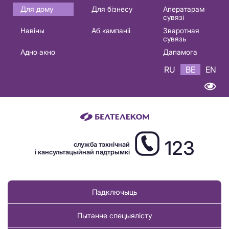
Основная
Для дому
Для бізнесу
Аператарам
сувязі
навигация
Навіны
Аб кампаніі
Зваротная
BE
сувязь
Адно акно
Дапамога
RU
BE
EN
123
служба тэхнічнай
і кансультацыйнай падтрымкі
Падключыць
Пытанне спецыялісту