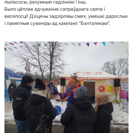
пыласосы, разумныя гадзіннікі і інш.
Было цёплае адчуванне сапраўднага свята і
весялосці! Дзіцячы задзірлівы смех, умешкі дарослых
і памятныя сувеніры ад кампаніі “Бэлтэлекам”.