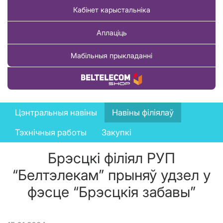
Кабінет карыстальніка
Аплаціць
Мабільныя прыкладанні
Купіць тавар
News
Цэнтральныя навіны
Навіны філіялаў
menu
Тэхнічныя работы
Закупкі
Брэсцкі філіял РУП
“Белтэлекам” прыняў удзел у
фэсце “Брэсцкія забавы”