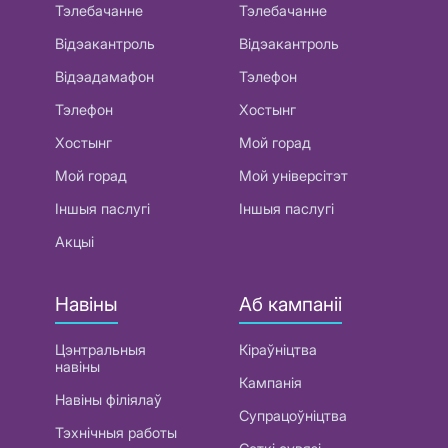
Тэлебачанне
Тэлебачанне
Відэакантроль
Відэакантроль
Відэадамафон
Тэлефон
Тэлефон
Хостынг
Хостынг
Мой горад
Мой горад
Мой універсітэт
Іншыя паслугі
Іншыя паслугі
Акцыі
Навіны
Аб кампаніі
Цэнтральныя
Кіраўніцтва
навіны
Кампанія
Навіны філіялаў
Супрацоўніцтва
Тэхнічныя работы