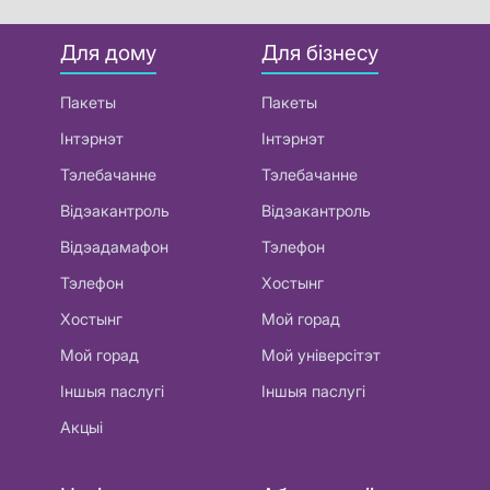
Для дому
Для бізнесу
Пакеты
Пакеты
Інтэрнэт
Інтэрнэт
Тэлебачанне
Тэлебачанне
Відэакантроль
Відэакантроль
Відэадамафон
Тэлефон
Тэлефон
Хостынг
Хостынг
Мой горад
Мой горад
Мой універсітэт
Іншыя паслугі
Іншыя паслугі
Акцыі