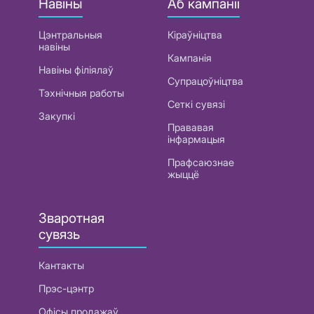
Навіны
Аб кампаніі
Цэнтральныя
Кіраўніцтва
навіны
Кампанія
Навіны філіялаў
Супрацоўніцтва
Тэхнічныя работы
Сеткі сувязі
Закупкі
Прававая
інфармацыя
Прафсаюзнае
жыццё
Зваротная
сувязь
Кантакты
Прэс-цэнтр
Офісы продажаў