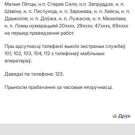
Малыя Лётцы, н.п. Старае Сяло, н.п. Запруддзе, н. п.
Шэвіна, н. п. Пестуніца, н. п. Заронава, н. п. Хайсы, н. п.
Дрыколле, н. п. Доўжа, н. п. Лужасна, н. п. Мазалава,
н. п. Ломы нумарацыяй 20хххх, 29хххх, 47хххх, 69xxxx
на перыяд правядзення работ.
Пры адсутнасці тэлефаніі выклік экстраных службаў
101, 102, 103, 104, 112 з тэлефонаў мабільных
аператараў.
Даведкі па тэлефоне: 123.
Прыносім прабачэння за часовыя нязручнасці.
Друк