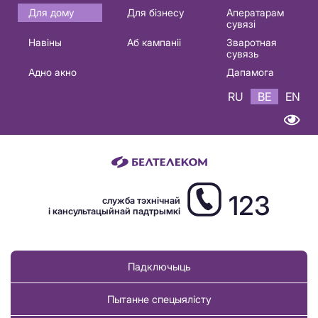
Основная
Для дому
Для бізнесу
Аператарам
сувязі
навигация
Навіны
Аб кампаніі
Зваротная
BE
сувязь
Адно акно
Дапамога
RU
BE
EN
123
служба тэхнічнай
і кансультацыйнай падтрымкі
Падключыць
Пытанне спецыялісту