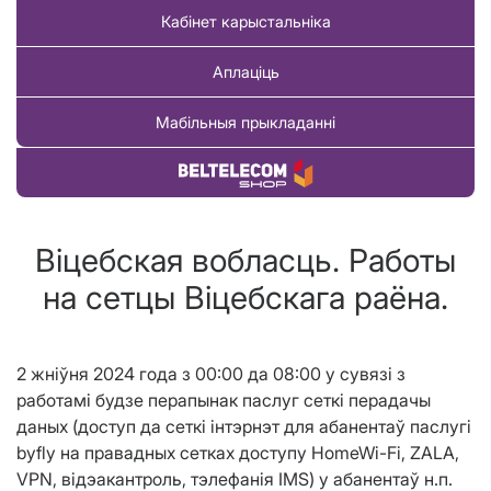
Кабінет карыстальніка
Аплаціць
Мабільныя прыкладанні
Купіць тавар
Віцебская вобласць. Работы
на сетцы Віцебскага раёна.
2 жніўня 2024 года з 00:00 да 08:00 у сувязі з
работамі будзе перапынак паслуг сеткі перадачы
даных (доступ да сеткі інтэрнэт для абанентаў паслугі
byfly на правадных сетках доступу HomeWi-Fi, ZALA,
VPN, відэакантроль, тэлефанія IMS) у абанентаў н.п.