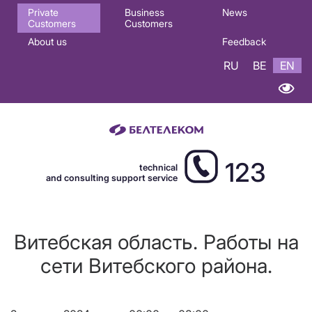
Основная
Private
Business
News
Customers
Customers
навигация
About us
Feedback
EN
RU
BE
EN
123
technical
and consulting support service
Витебская область. Работы на
сети Витебского района.