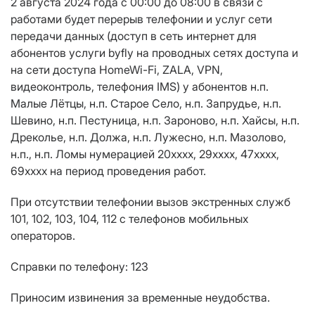
2 августа 2024 года с 00:00 до 08:00 в связи с
работами будет перерыв телефонии и услуг сети
передачи данных (доступ в сеть интернет для
абонентов услуги byfly на проводных сетях доступа и
на сети доступа HomeWi-Fi, ZALA, VPN,
видеоконтроль, телефония IMS) у абонентов н.п.
Малые Лётцы, н.п. Старое Село, н.п. Запрудье, н.п.
Шевино, н.п. Пестуница, н.п. Зароново, н.п. Хайсы, н.п.
Дреколье, н.п. Должа, н.п. Лужесно, н.п. Мазолово,
н.п., н.п. Ломы нумерацией 20хххх, 29хххх, 47хххх,
69xxxx на период проведения работ.
При отсутствии телефонии вызов экстренных служб
101, 102, 103, 104, 112 с телефонов мобильных
операторов.
Справки по телефону: 123
Приносим извинения за временные неудобства.