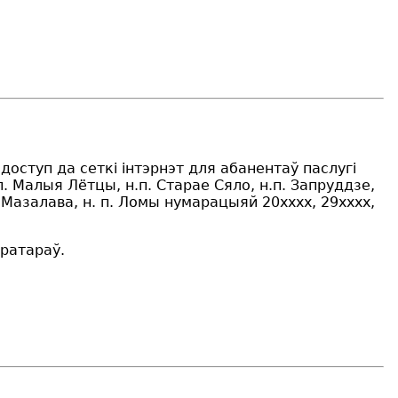
(доступ да сеткі інтэрнэт для абанентаў паслугі
п. Малыя Лётцы, н.п. Старае Сяло, н.п. Запруддзе,
 п. Мазалава, н. п. Ломы нумарацыяй 20хххх, 29хххх,
ератараў.