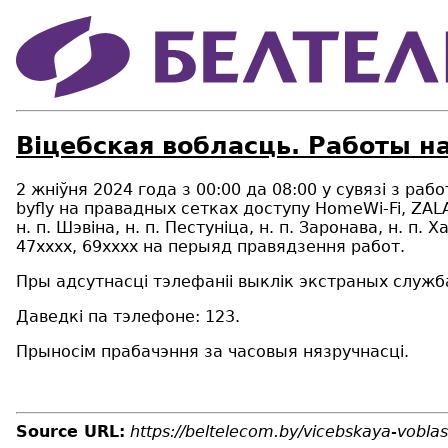
Віцебская вобласць. Работы на
2 жніўня 2024 года з 00:00 да 08:00 у сувязі з ра
byfly на правадных сетках доступу HomeWi-Fi, ZALA
н. п. Шэвіна, н. п. Пестуніца, н. п. Заронава, н. п.
47хххх, 69xxxx на перыяд правядзення работ.
Пры адсутнасці тэлефаніі выклік экстраных служба
Даведкі па тэлефоне: 123.
Прыносім прабачэння за часовыя нязручнасці.
Source URL:
https://beltelecom.by/vicebskaya-vobla