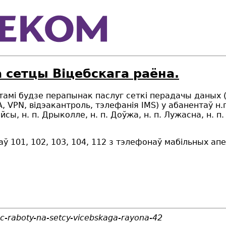
 сетцы Віцебскага раёна.
ботамі будзе перапынак паслуг сеткі перадачы даных 
, VPN, відэакантроль, тэлефанія IMS) у абанентаў н.
 Хайсы, н. п. Дрыколле, н. п. Доўжа, н. п. Лужасна, н.
ў 101, 102, 103, 104, 112 з тэлефонаў мабільных ап
sc-raboty-na-setcy-vicebskaga-rayona-42