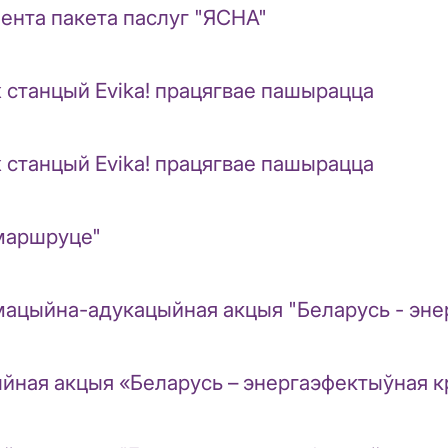
нента пакета паслуг "ЯСНА"
 станцый Evika! працягвае пашырацца
 станцый Evika! працягвае пашырацца
фмаршруце"
рмацыйна-адукацыйная акцыя "Беларусь - эне
йная акцыя «Беларусь – энергаэфектыўная к