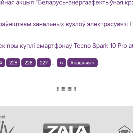
ыйная акцыя "Беларусь-энергаэфектыўная кра
аўніцтвам занальных вузлоў электрасувязі Гр
еек пры куплі смартфонаў Tecno Spark 10 Pro 
аронка
4
Старонка
225
Старонка
226
Старонка
227
…
Next
››
Last
Апошняя »
page
page
!!!!!!!!!!!!!!!!