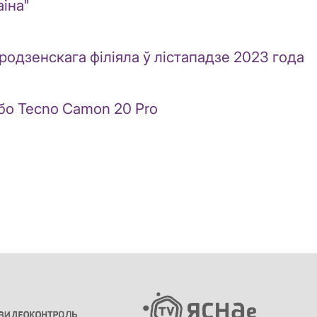
іна"
одзенскага філіяла ў лістападзе 2023 года
або Tecno Camon 20 Pro