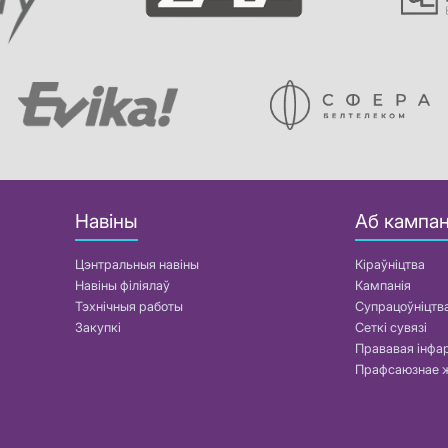
Навіны
Аб кампан
Цэнтральныя навіны
Кіраўніцтва
Навіны філіялаў
Кампанія
Тэхнічныя работы
Супрацоўніцтв
Закупкі
Сеткі сувязі
Прававая інф
Прафсаюзнае 