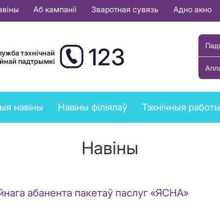
авіны
Аб кампаніі
Зваротная сувязь
Адно акно
Пад
123
лужба тэхнічнай
ыйнай падтрымкі
Апл
ыя навіны
Навіны філіялаў
Тэхнічныя работ
Навіны
йнага абанента пакетаў паслуг «ЯСНА»