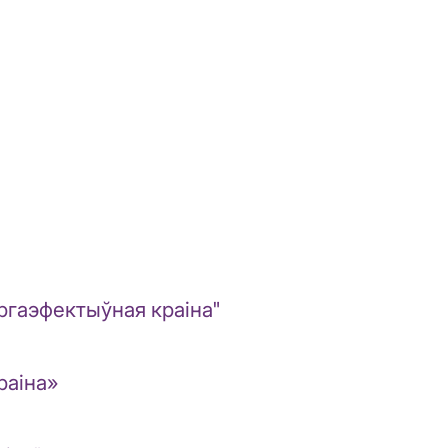
ргаэфектыўная краіна"
раіна»