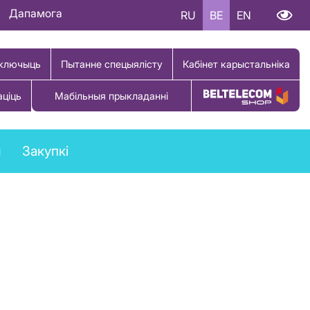
Дапамога
RU
BE
EN
ключыць
Пытанне спецыялісту
Кабінет карыстальніка
аціць
Мабільныя прыкладанні
Купіць тавар
ы
Закупкі