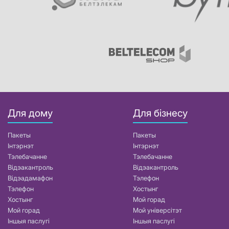
Для дому
Для бізнесу
Пакеты
Пакеты
Інтэрнэт
Інтэрнэт
Тэлебачанне
Тэлебачанне
Відэакантроль
Відэакантроль
Відэадамафон
Тэлефон
Тэлефон
Хостынг
Хостынг
Мой горад
Мой горад
Мой універсітэт
Іншыя паслугі
Іншыя паслугі