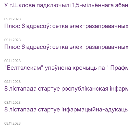
У г.Шклове падключылі 1,5-мільённага аба
09.11.2023
Плюс 6 адрасоў: сетка электразаправачных
09.11.2023
Плюс 6 адрасоў: сетка электразаправачных
09.11.2023
"Белтэлекам" упэўнена крочыць па " Пра
09.11.2023
8 лістапада стартуе рэспубліканская інфа
08.11.2023
8 лістапада стартуе інфармацыйна-адукацы
08.11.2023