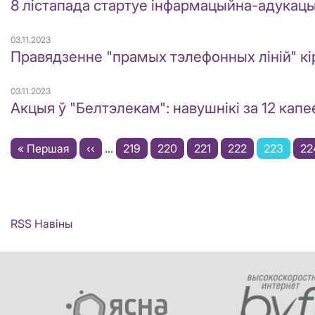
8 лістапада стартуе інфармацыйна-адукац
03.11.2023
Правядзенне "прамых тэлефонных ліній" кір
03.11.2023
Акцыя ў "Белтэлекам": навушнікі за 12 кап
Pagination
First
« Першая
Previous
‹‹
…
Старонка
219
Старонка
220
Старонка
221
Старонка
222
Current
223
Ст
22
page
page
page
RSS Навіны