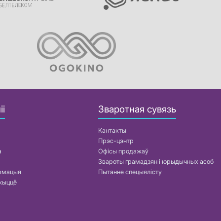
іі
Зваротная сувязь
Кантакты
Прэс-цэнтр
а
Офісы продажаў
Звароты грамадзян і юрыдычных асоб
армацыя
Пытанне спецыялісту
жыццё