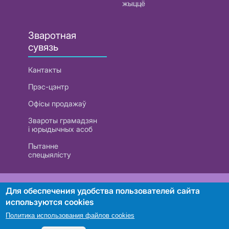
жыццё
Зваротная
сувязь
Кантакты
Прэс-цэнтр
Офісы продажаў
Звароты грамадзян
і юрыдычных асоб
Пытанне
спецыялісту
РУП «Белтэлекам». УНП 101007741
Для обеспечения удобства пользователей сайта
используются cookies
Политика использования файлов cookies
Пошук