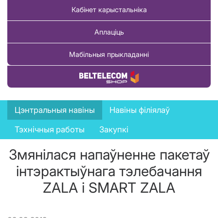
Кабінет карыстальніка
Аплаціць
Мабільныя прыкладанні
Купіць тавар
News
Цэнтральныя навіны
Навіны філіялаў
menu
Тэхнічныя работы
Закупкі
Змянілася напаўненне пакетаў
інтэрактыўнага тэлебачання
ZALA і SMART ZALA