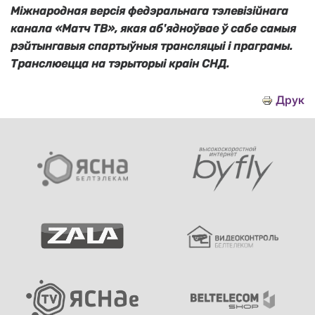
Міжнародная версія федэральнага тэлевізійнага
канала «Матч ТВ», якая аб'ядноўвае ў сабе самыя
рэйтынгавыя спартыўныя трансляцыі і праграмы.
Транслюецца на тэрыторыі краін СНД.
Друк