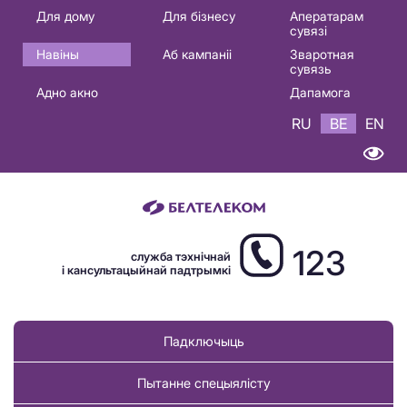
Основная
Для дому
Для бізнесу
Аператарам
сувязі
навигация
Навіны
Аб кампаніі
Зваротная
BE
сувязь
Адно акно
Дапамога
RU
BE
EN
123
служба тэхнічнай
і кансультацыйнай падтрымкі
Падключыць
Пытанне спецыялісту