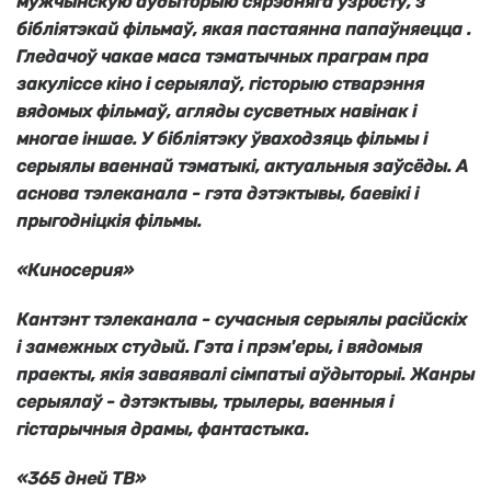
мужчынскую аўдыторыю сярэдняга ўзросту, з
бібліятэкай фільмаў, якая пастаянна папаўняецца .
Гледачоў чакае маса тэматычных праграм пра
закуліссе кіно і серыялаў, гісторыю стварэння
вядомых фільмаў, агляды сусветных навінак і
многае іншае. У бібліятэку ўваходзяць фільмы і
серыялы ваеннай тэматыкі, актуальныя заўсёды. А
аснова тэлеканала - гэта дэтэктывы, баевікі і
прыгодніцкія фільмы.
«Киносерия»
Кантэнт тэлеканала - сучасныя серыялы расійскіх
і замежных студый. Гэта і прэм'еры, і вядомыя
праекты, якія заваявалі сімпатыі аўдыторыі. Жанры
серыялаў - дэтэктывы, трылеры, ваенныя і
гістарычныя драмы, фантастыка.
«365 дней ТВ»