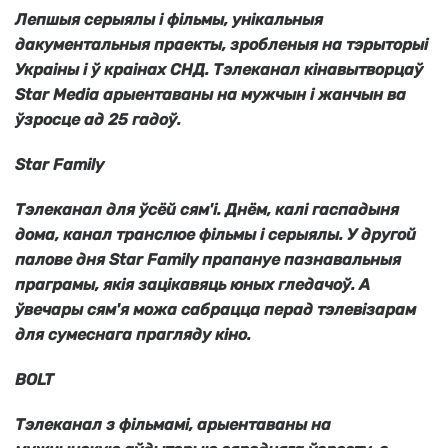
Лепшыя серыялы і фільмы, унікальныя
дакументальныя праекты, зробленыя на тэрыторыі
Украіны і ў краінах СНД. Тэлеканал кінавытворцаў
Star Media
арыентаваны на мужчын і жанчын ва
ўзросце ад 25 гадоў.
Star Family
Тэлеканал для ўсёй сям'і. Днём, калі гаспадыня
дома, канал транслюе фільмы і серыялы. У другой
палове дня
Star Family
прапануе пазнавальныя
праграмы, якія зацікавяць юных гледачоў. А
ўвечары сям'я можа сабрацца перад тэлевізарам
для сумеснага прагляду кіно.
BOLT
Тэлеканал з фільмамі, арыентаваны на