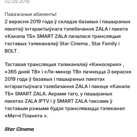
02.09.2019
Паважаныя абаненты!
2 верасня 2019 года
ў складзе базавых і пашыраных
пакетаў інтэрактыўнага тэлебачання ZALA і пакета
«Канапа ТБ» SMART ZALA пачалася трансляцыя
тэставых тэлеканалаў
Star Cinema
,
Star Family
і
BOLT
.
Тэставая трансляцыя тэлеканалаў
«Киносерия»
,
«365 дней ТВ»
і
«Ля-минор ТВ»
пачнецца
3 верасня
2019 года
ў базавых і пашыраных пакетах
інтэрактыўнага тэлебачання ZALA і пакеце «Канапа
ТБ» SMART ZALA. Акрамя таго, у пашыраных
пакетах ZALA IPTV і ў SMART ZALA таксама ў
тэставым рэжыме будзе транслявацца тэлеканал
«Матч! Планета ».
Star Cinema