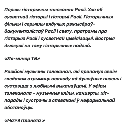
Першы гістарычны тэлеканал Расіі. Усе аб
сусветнай гісторыі і гісторыі Расіі. Гістарычныя
фільмы і серыялы вядучых рэжысёраў-
дакументалістаў Расіі і свету, праграмы пра
гісторыю Расіі і сусветнай цывілізацыі. Вострыя
дыскусіі на тэму гістарычных падзей.
«Ля-минор ТВ»
Р
асійскі музычны тэлеканал,
які прапануе
сваім
гледачам атрымаць асалоду ад душэўных песень і
сустрэцца з любімымі выканаўцамі. У эфіры
тэлеканала - музычныя кліпы, канцэрты, хіт-
парады і сустрэчы з спевакамі ў нефармальнай
абстаноўцы.
«Матч! Планета »