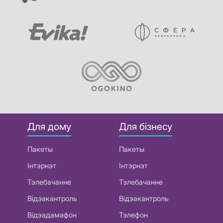
Для дому
Для бізнесу
Пакеты
Пакеты
Інтэрнэт
Інтэрнэт
Тэлебачанне
Тэлебачанне
Відэакантроль
Відэакантроль
Відэадамафон
Тэлефон