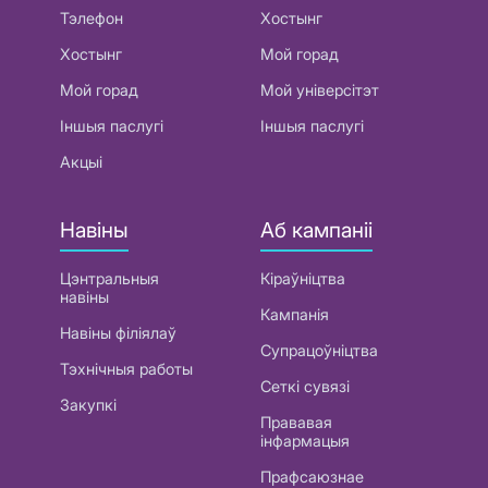
Тэлефон
Хостынг
Хостынг
Мой горад
Мой горад
Мой універсітэт
Іншыя паслугі
Іншыя паслугі
Акцыі
Навіны
Аб кампаніі
Цэнтральныя
Кіраўніцтва
навіны
Кампанія
Навіны філіялаў
Супрацоўніцтва
Тэхнічныя работы
Сеткі сувязі
Закупкі
Прававая
інфармацыя
Прафсаюзнае