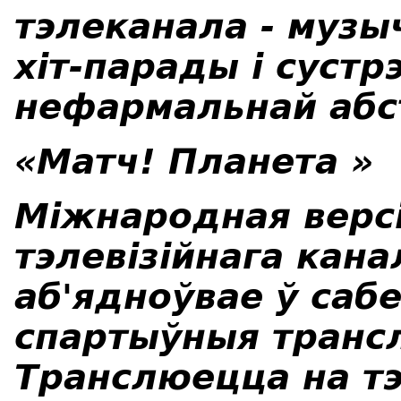
тэлеканала - музы
хіт-парады і сустр
нефармальнай абс
«Матч! Планета »
Міжнародная верс
тэлевізійнага кана
аб'ядноўвае ў саб
спартыўныя трансл
Транслюецца на тэ