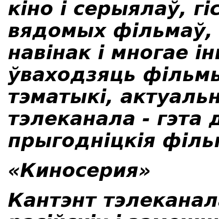
кіно і серыялаў, г
вядомых фільмаў,
навінак і многае і
ўваходзяць фільмы
тэматыкі, актуаль
тэлеканала - гэта 
прыгодніцкія філь
«Киносерия»
Кантэнт тэлеканал