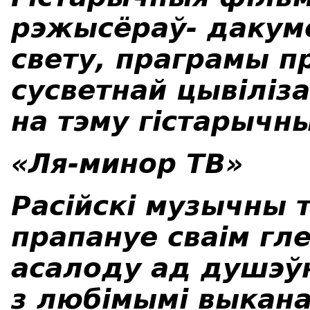
рэжысёраў- дакумен
свету, праграмы пр
сусветнай цывіліза
на тэму гістарычн
«Ля-минор ТВ»
Р
асійскі музычны 
прапануе
сваім гл
асалоду ад душэўн
з любімымі выкана