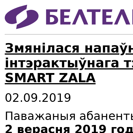
Змянілася напаў
інтэрактыўнага т
SMART ZALA
02.09.2019
Паважаныя абанент
2 верасня 2019 го