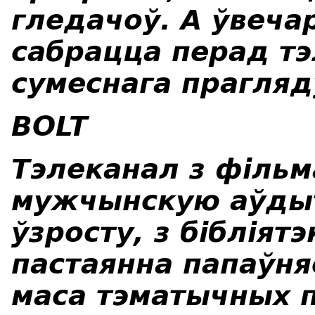
гледачоў. А ўвеча
сабрацца перад тэ
сумеснага прагляду
BOLT
Тэлеканал з фільм
мужчынскую аўды
ўзросту, з бібліят
пастаянна папаўня
маса тэматычных п