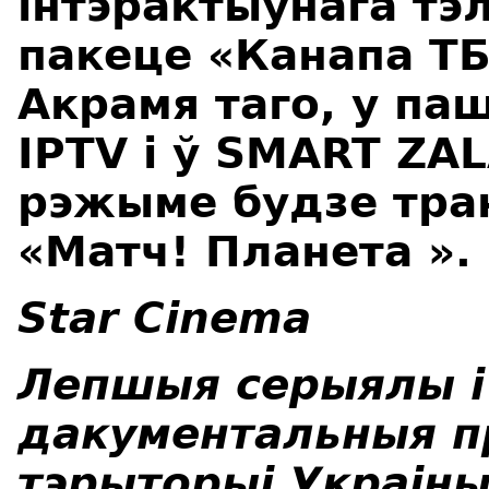
інтэрактыўнага тэ
пакеце «Канапа Т
Акрамя таго, у па
IPTV і ў SMART ZA
рэжыме будзе тра
«Матч! Планета ».
Star Cinema
Лепшыя серыялы і
дакументальныя п
тэрыторыі Украіны 