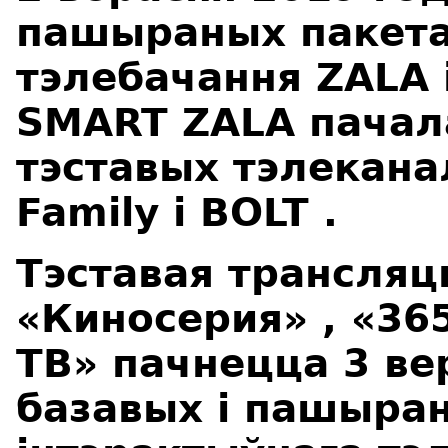
пашыраных пакета
тэлебачання ZALA 
SMART ZALA пачал
тэставых тэлекан
Family
і
BOLT
.
Тэставая трансляц
«Киносерия»
,
«36
ТВ»
пачнецца
3 ве
базавых і пашыра