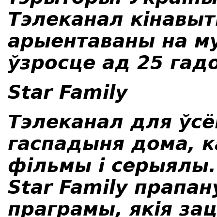
Тэлеканал кінавы
арыентаваны на м
ўзросце ад 25 гадо
Star Family
Тэлеканал для ўсёй
гаспадыня дома, 
фільмы і серыялы.
Star Family
прапан
праграмы, якія за