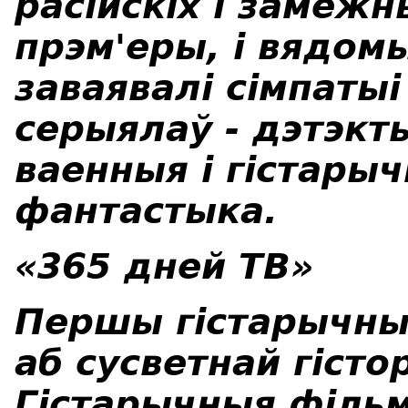
расійскіх і замежн
прэм'еры, і вядомы
заваявалі сімпаты
серыялаў - дэтэкт
ваенныя і гістары
фантастыка.
«365 дней ТВ»
Першы гістарычны 
аб сусветнай гістор
Гістарычныя філь