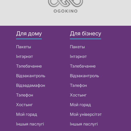
Для дому
Для бізнесу
Пакеты
Пакеты
Інтэрнэт
Інтэрнэт
Тэлебачанне
Тэлебачанне
Відэакантроль
Відэакантроль
Відэадамафон
Тэлефон
Тэлефон
Хостынг
Хостынг
Мой горад
Мой горад
Мой універсітэт
Іншыя паслугі
Іншыя паслугі