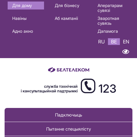
Основная
Для дому
Для бізнесу
Аператарам
сувязі
навигация
Навіны
Аб кампаніі
Зваротная
BE
сувязь
Адно акно
Дапамога
RU
BE
EN
123
служба тэхнічнай
і кансультацыйнай падтрымкі
Падключыць
Пытанне спецыялісту