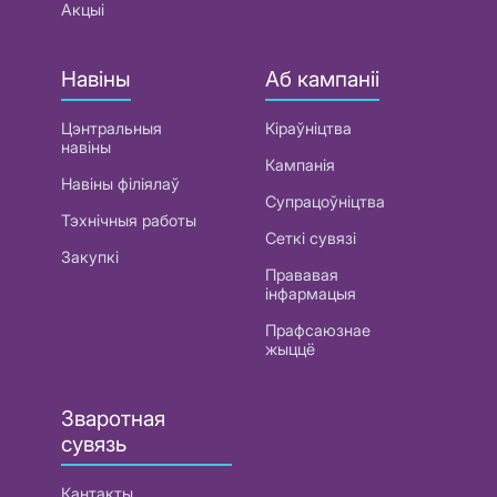
Акцыі
Навіны
Аб кампаніі
Цэнтральныя
Кіраўніцтва
навіны
Кампанія
Навіны філіялаў
Супрацоўніцтва
Тэхнічныя работы
Сеткі сувязі
Закупкі
Прававая
інфармацыя
Прафсаюзнае
жыццё
Зваротная
сувязь
Кантакты