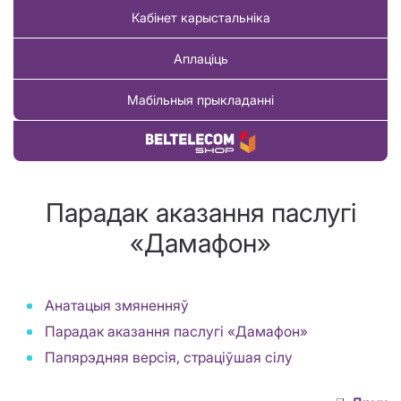
Кабінет карыстальніка
Аплаціць
Мабільныя прыкладанні
Купіць тавар
Парадак аказання паслугі
«Дамафон»
Анатацыя змяненняў
Парадак аказання паслугі «Дамафон»
Папярэдняя версія, страціўшая сілу