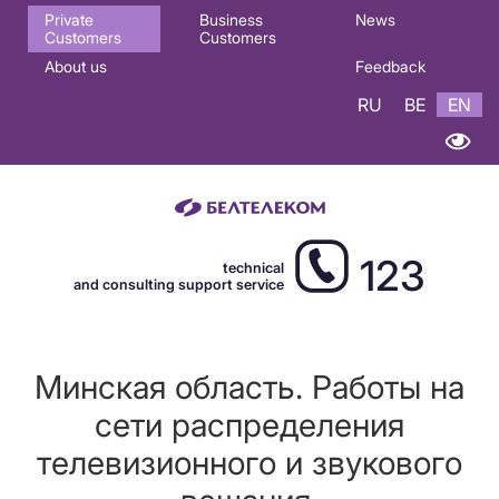
Основная
Private
Business
News
Customers
Customers
навигация
About us
Feedback
EN
RU
BE
EN
123
technical
and consulting support service
Минская область. Работы на
сети распределения
телевизионного и звукового