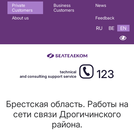
Основная
Private
Business
News
Customers
Customers
навигация
About us
Feedback
EN
RU
BE
EN
123
technical
and consulting support service
Брестская область. Работы на
сети связи Дрогичинского
района.