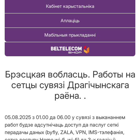
Кабінет карыстальніка
Аплаціць
Мабільныя прыкладанні
Купіць тавар
Брэсцкая вобласць. Работы на
сетцы сувязі Драгічынскага
раёна. .
05.08.2025
з
01.00 да 06.00
у сувязі з выкананнем
работ будзе адсутнічаць доступ
да
паслуг сеткі
перадачы даных (byfly, ZALA,
VPN,
IMS-тэлефанія,
сетка доступу Home wi-fi, wi-fi) да
3-х
гадзін ў