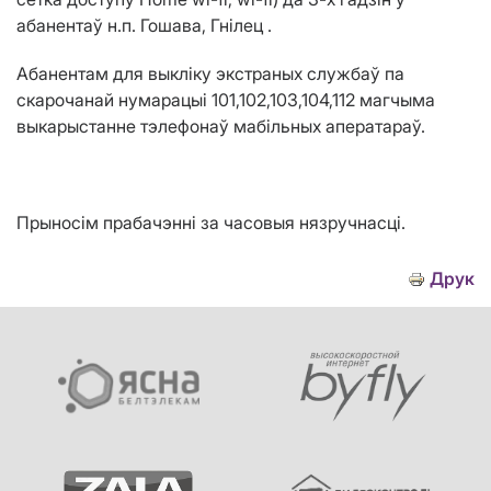
абанентаў
н.п. Гошава, Гн
ілец
.
Абанентам для выкліку экстраных службаў па
скарочанай нумарацыі 101,102,103,104,112 магчыма
выкарыстанне тэлефонаў мабільных аператараў.
Прыносім прабачэнні за часовыя нязручнасці.
Друк