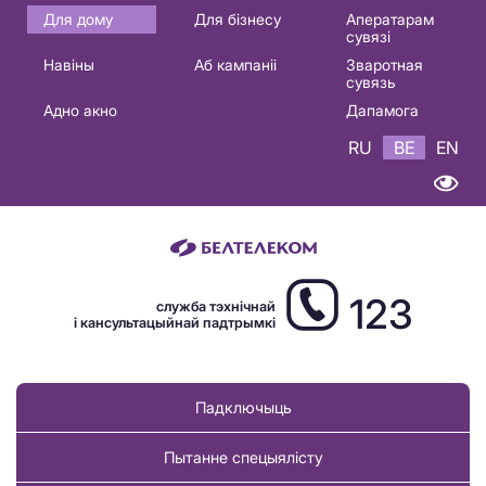
Основная
Для дому
Для бізнесу
Аператарам
сувязі
навигация
Навіны
Аб кампаніі
Зваротная
BE
сувязь
Адно акно
Дапамога
RU
BE
EN
123
служба тэхнічнай
і кансультацыйнай падтрымкі
Падключыць
Пытанне спецыялісту