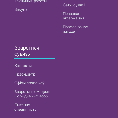
Тэхнічныя работы
Сеткі сувязі
Закупкі
Прававая
інфармацыя
Прафсаюзнае
жыццё
Зваротная
сувязь
Кантакты
Прэс-цэнтр
Офісы продажаў
Звароты грамадзян
і юрыдычных асоб
Пытанне
спецыялісту