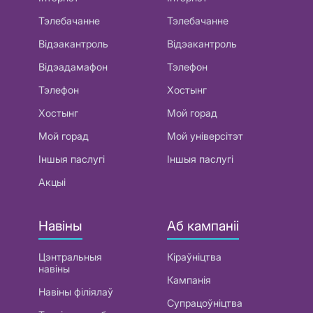
Тэлебачанне
Тэлебачанне
Відэакантроль
Відэакантроль
Відэадамафон
Тэлефон
Тэлефон
Хостынг
Хостынг
Мой горад
Мой горад
Мой універсітэт
Іншыя паслугі
Іншыя паслугі
Акцыі
Навіны
Аб кампаніі
Цэнтральныя
Кіраўніцтва
навіны
Кампанія
Навіны філіялаў
Супрацоўніцтва