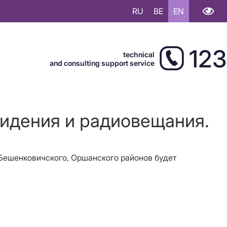
RU
BE
EN
123
technical
and consulting support service
видения и радиовещания.
, Бешенковичского, Оршанского районов будет