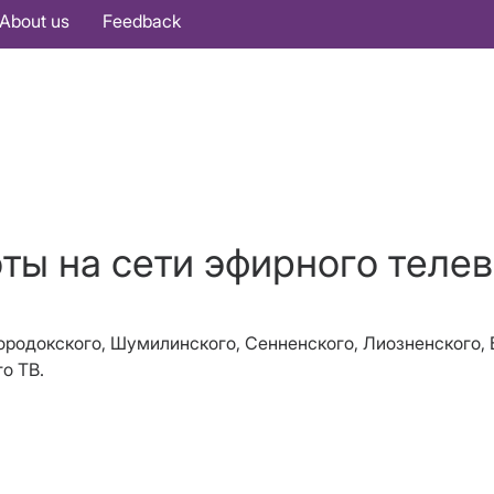
About us
Feedback
оты на сети эфирного теле
, Городокского, Шумилинского, Сенненского, Лиозненского
о ТВ.