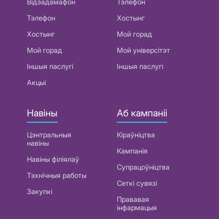
Відэадамафон
Тэлефон
Тэлефон
Хостынг
Хостынг
Мой горад
Мой горад
Мой універсітэт
Іншыя паслугі
Іншыя паслугі
Акцыі
Навіны
Аб кампаніі
Цэнтральныя
Кіраўніцтва
навіны
Кампанія
Навіны філіялаў
Супрацоўніцтва
Тэхнічныя работы
Сеткі сувязі
Закупкі
Прававая
інфармацыя