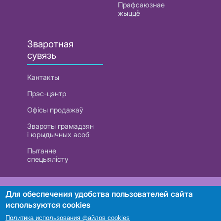
Прафсаюзнае
жыццё
Зваротная
сувязь
Кантакты
Прэс-цэнтр
Офісы продажаў
Звароты грамадзян
і юрыдычных асоб
Пытанне
спецыялісту
РУП «Белтэлекам». УНП 101007741
Для обеспечения удобства пользователей сайта
используются cookies
Политика использования файлов cookies