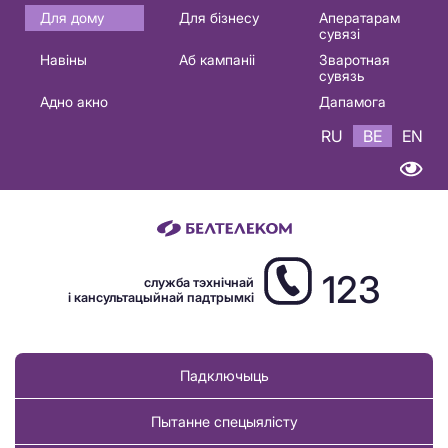
Основная
Для дому
Для бізнесу
Аператарам
сувязі
навигация
Навіны
Аб кампаніі
Зваротная
BE
сувязь
Адно акно
Дапамога
RU
BE
EN
123
служба тэхнічнай
і кансультацыйнай падтрымкі
Падключыць
Пытанне спецыялісту