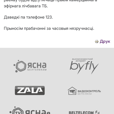
эфірнага лічбавага ТБ.
Даведкі па тэлефоне 123.
Прыносім прабачэнні за часовыя нязручнасці.
Друк