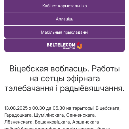
Кабінет карыстальніка
Аплаціць
Мабільныя прыкладанні
Купіць тавар
Віцебская вобласць. Работы
на сетцы эфірнага
тэлебачання і радыёвяшчання.
13.08.2025 з 00.30 да 05.30
на тэрыторыі Віцебскага,
Гарадоцкага, Шумілінскага, Сенненскага,
Лёзненскага, Бешанковіцкага, Аршанскага
раёнаў
будзе адсутнічаць прыём камерцыйнага