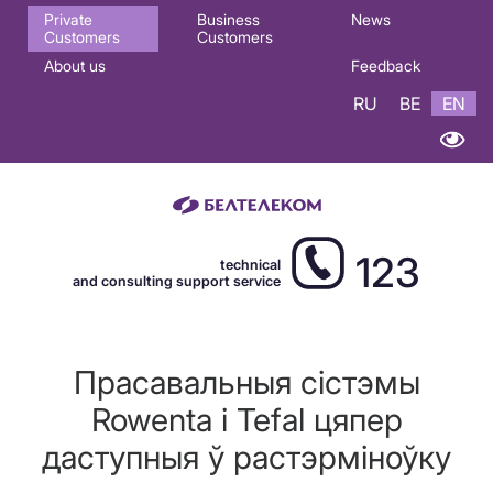
Основная
Private
Business
News
Customers
Customers
навигация
About us
Feedback
EN
RU
BE
EN
123
technical
and consulting support service
Прасавальныя сістэмы
Rowenta і Tefal цяпер
даступныя ў растэрміноўку