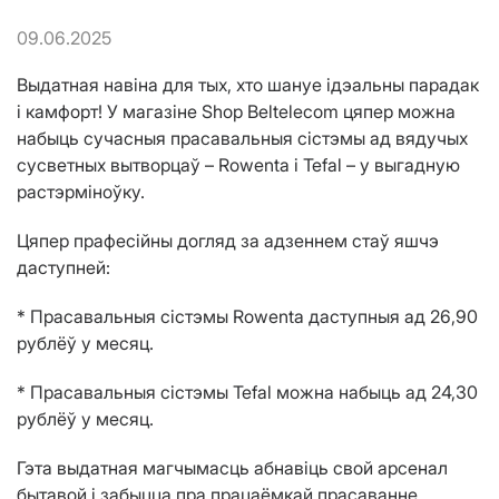
09.06.2025
Выдатная навіна для тых, хто шануе ідэальны парадак
і камфорт! У магазіне Shop Beltelecom цяпер можна
набыць сучасныя прасавальныя сістэмы ад вядучых
сусветных вытворцаў – Rowenta і Tefal – у выгадную
растэрміноўку.
Цяпер прафесійны догляд за адзеннем стаў яшчэ
даступней:
* Прасавальныя сістэмы Rowenta даступныя ад 26,90
рублёў у месяц.
* Прасавальныя сістэмы Tefal можна набыць ад 24,30
рублёў у месяц.
Гэта выдатная магчымасць абнавіць свой арсенал
бытавой і забыцца пра працаёмкай прасаванне