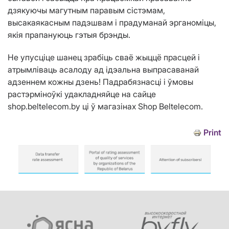
дзякуючы магутным паравым сістэмам,
высакаякасным падэшвам і прадуманай эрганоміцы,
якія прапануюць гэтыя брэнды.
Не упусціце шанец зрабіць сваё жыццё прасцей і
атрымліваць асалоду ад ідэальна выпрасаванай
адзеннем кожны дзень! Падрабязнасці і ўмовы
растэрміноўкі удакладняйце на сайце
shop.beltelecom.by ці ў магазінах Shop Beltelecom.
Print