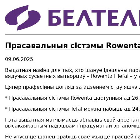
Прасавальныя сістэмы Rowenta 
09.06.2025
Выдатная навіна для тых, хто шануе ідэальны пар
вядучых сусветных вытворцаў – Rowenta і Tefal – у
Цяпер прафесійны догляд за адзеннем стаў яшчэ 
* Прасавальныя сістэмы Rowenta даступныя ад 26,
* Прасавальныя сістэмы Tefal можна набыць ад 24,
Гэта выдатная магчымасць абнавіць свой арсенал
высакаякасным падэшвам і прадуманай эрганоміцы
Не упусціце шанец зрабіць сваё жыццё прасцей і