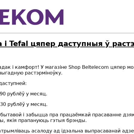
і Tefal цяпер даступныя ў раст
адак і камфорт! У магазіне Shop Beltelecom цяпер 
 выгадную растэрміноўку.
даступней:
90 рублёў у месяц.
30 рублёў у месяц.
 бытавой і забыцца пра працаёмкай прасаванне дзя
, якія прапануюць гэтыя брэнды.
 атрымліваць асалоду ад ідэальна выпрасаванай адз