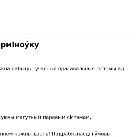
эрміноўку
можна набыць сучасныя прасавальныя сістэмы ад
куючы магутным паравым сістэмам,
еннем кожны дзень! Падрабязнасці і ўмовы