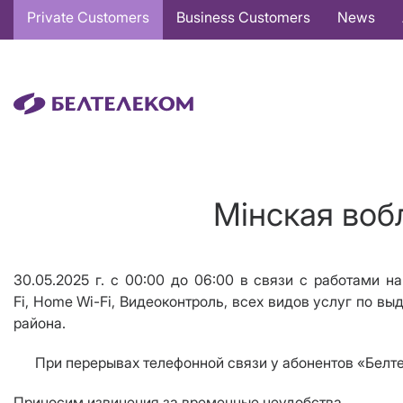
Основная
Private Customers
Business Customers
News
навигация
EN
Мінская воб
30.05.2025 г.
с 00:00 до 06:00 в связи с работами н
Fi
,
Home Wi
-
Fi
, Видеоконтроль, всех видов услуг по вы
района.
При перерывах телефонной связи у абонентов «Белтеле
Приносим извинения за временные неудобства.