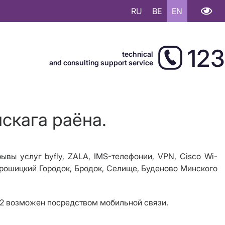
RU
BE
EN
123
technical
and consulting support service
скага раёна.
ывы услуг byfly, ZALA, IMS-телефонии,
VPN
,
Cisco Wi
-
строшицкий Городок, Бродок, Селище, Буденово Минского
112 возможен посредством мобильной связи.