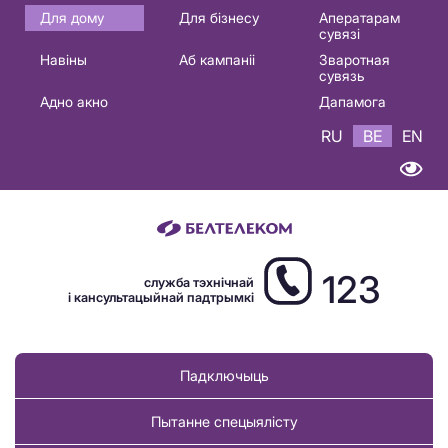
Основная
Для дому
Для бізнесу
Аператарам
сувязі
навигация
Навіны
Аб кампаніі
Зваротная
BE
сувязь
Адно акно
Дапамога
RU
BE
EN
123
служба тэхнічнай
і кансультацыйнай падтрымкі
Падключыць
Пытанне спецыялісту