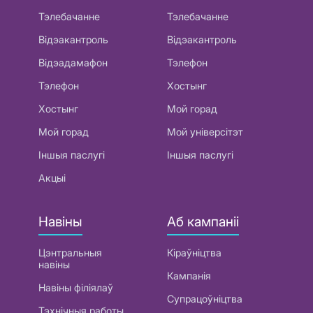
Тэлебачанне
Тэлебачанне
Відэакантроль
Відэакантроль
Відэадамафон
Тэлефон
Тэлефон
Хостынг
Хостынг
Мой горад
Мой горад
Мой універсітэт
Іншыя паслугі
Іншыя паслугі
Акцыі
Навіны
Аб кампаніі
Цэнтральныя
Кіраўніцтва
навіны
Кампанія
Навіны філіялаў
Супрацоўніцтва
Тэхнічныя работы