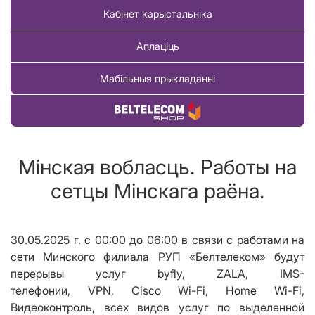
Кабінет карыстальніка
Аплаціць
Мабільныя прыкладанні
Купіць тавар
Мінская вобласць. Работы на
сетцы Мінскага раёна.
30.05.2025 г.
с 00:00 до 06:00 в связи с работами на
сети Минского филиала РУП «Белтелеком» будут
перерывы услуг byfly, ZALA, IMS-
телефонии,
VPN
,
Cisco Wi
-
Fi
,
Home Wi
-
Fi
,
Видеоконтроль, всех видов услуг по выделенной