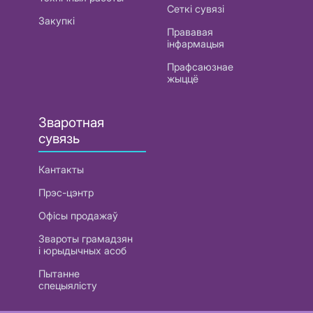
Сеткі сувязі
Закупкі
Прававая
інфармацыя
Прафсаюзнае
жыццё
Зваротная
сувязь
Кантакты
Прэс-цэнтр
Офісы продажаў
Звароты грамадзян
і юрыдычных асоб
Пытанне
спецыялісту