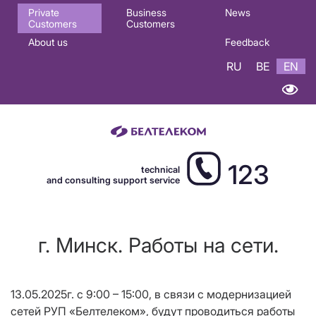
Основная
Private
Business
News
Customers
Customers
навигация
About us
Feedback
EN
RU
BE
EN
123
technical
and consulting support service
г. Минск. Работы на сети.
13.05.2025г. с 9:00 – 15:00, в связи с модернизацией
сетей РУП «Белтелеком», будут проводиться работы