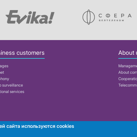
iness customers
About 
ages
Managem
net
About co
phony
Cooperati
 surveillance
Telecommu
ional services
ей сайта используются cookies