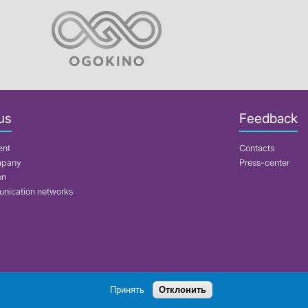
us
Feedback
ent
Contacts
mpany
Press-center
on
nication networks
Search
Принять
Отклонить