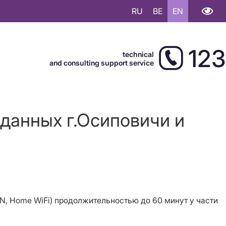
RU
BE
EN
123
technical
and consulting support service
 данных г.Осиповичи и
VPN, Home WiFi) продолжительностью до 60 минут у части