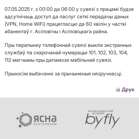
07.05.2025 г. з 00:00 да 06:00 у сувязі з працамі будзе
адсутнічаць доступ да паслуг сеткі перадачы даных
(VPN, Home WiFi) працягласцю да 60 хвілін у часткі
абанентаў г. Асіповічы і Асіповіцкага раёна.
Пры перапынку тэлефоннай сувязі выклік экстранных
службаў па скарочанай нумарацыі 101, 102, 103, 104,
112 магчымы пры дапамозе мабільнай сувязі.
Прыносім выбачэнні за прычыненыя нязручнасці.
Друк