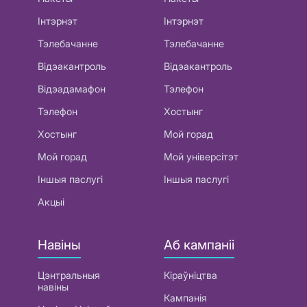
Інтэрнэт
Інтэрнэт
Тэлебачанне
Тэлебачанне
Відэакантроль
Відэакантроль
Відэадамафон
Тэлефон
Тэлефон
Хостынг
Хостынг
Мой горад
Мой горад
Мой універсітэт
Іншыя паслугі
Іншыя паслугі
Акцыі
Навіны
Аб кампаніі
Цэнтральныя
Кіраўніцтва
навіны
Кампанія