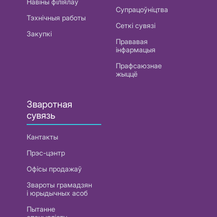
Навіны філіялаў
Супрацоўніцтва
Тэхнічныя работы
Сеткі сувязі
Закупкі
Прававая
інфармацыя
Прафсаюзнае
жыццё
Зваротная
сувязь
Кантакты
Прэс-цэнтр
Офісы продажаў
Звароты грамадзян
і юрыдычных асоб
Пытанне