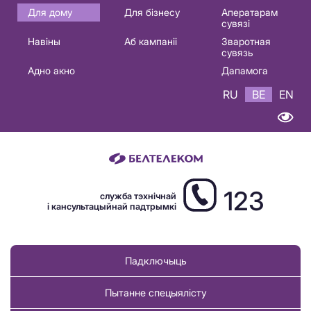
Основная
Для дому
Для бізнесу
Аператарам
сувязі
навигация
Навіны
Аб кампаніі
Зваротная
BE
сувязь
Адно акно
Дапамога
RU
BE
EN
123
служба тэхнічнай
і кансультацыйнай падтрымкі
Падключыць
Пытанне спецыялісту