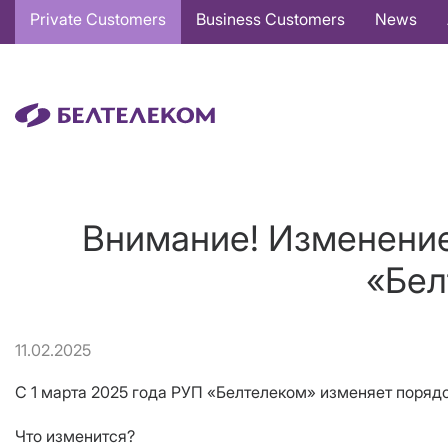
Основная
Private Customers
Business Customers
News
навигация
EN
Внимание! Изменение
«Бел
11.02.2025
С 1 марта 2025 года РУП «Белтелеком» изменяет поряд
Что изменится?