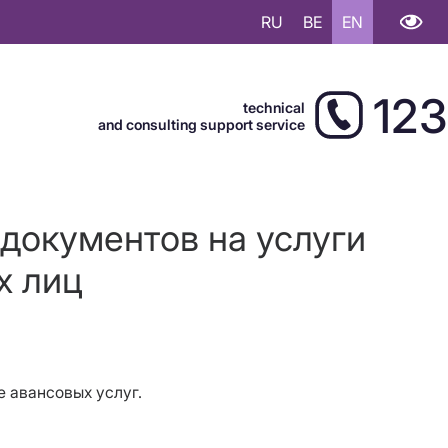
RU
BE
EN
123
technical
and consulting support service
документов на услуги
х лиц
 авансовых услуг.