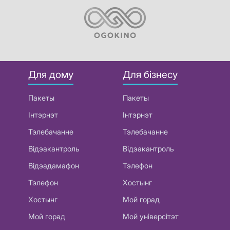
Для дому
Для бізнесу
Пакеты
Пакеты
Інтэрнэт
Інтэрнэт
Тэлебачанне
Тэлебачанне
Відэакантроль
Відэакантроль
Відэадамафон
Тэлефон
Тэлефон
Хостынг
Хостынг
Мой горад
Мой горад
Мой універсітэт