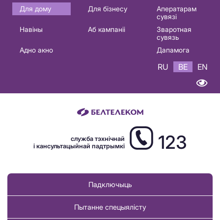
Основная
Для дому
Для бізнесу
Аператарам
сувязі
навигация
Навіны
Аб кампаніі
Зваротная
BE
сувязь
Адно акно
Дапамога
RU
BE
EN
123
служба тэхнічнай
і кансультацыйнай падтрымкі
Падключыць
Пытанне спецыялісту