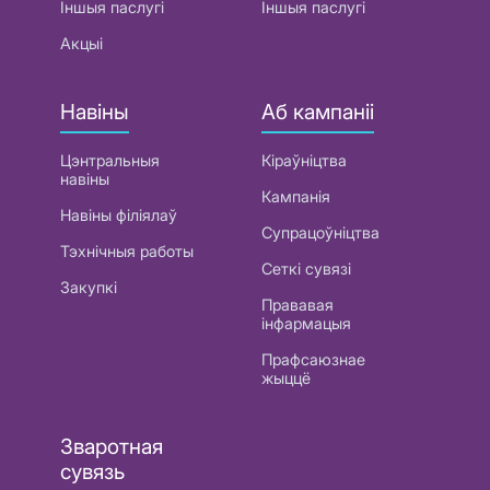
Іншыя паслугі
Іншыя паслугі
Акцыі
Навіны
Аб кампаніі
Цэнтральныя
Кіраўніцтва
навіны
Кампанія
Навіны філіялаў
Супрацоўніцтва
Тэхнічныя работы
Сеткі сувязі
Закупкі
Прававая
інфармацыя
Прафсаюзнае
жыццё
Зваротная
сувязь